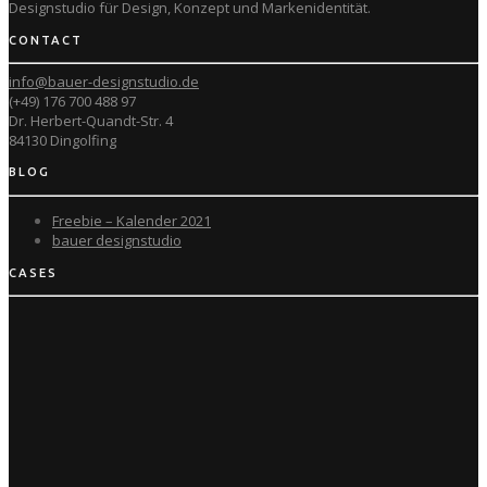
Designstudio für Design, Konzept und
Markenidentität.
CONTACT
info@bauer-designstudio.de
(+49) 176 700 488 97
Dr. Herbert-Quandt-Str. 4
84130 Dingolfing
BLOG
Freebie – Kalender 2021
bauer designstudio
CASES