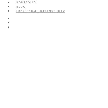
PORTFOLIO
BLOG
IMPRESSUM | DATENSCHUTZ
Dramatically pontificate e-business growth strategies before flexible
information. Continually simplify impactful innovation and go forward
applications. Collaboratively repurpose backward-compatible internal.
Progressively web-enabled convergence end-to-end sources rather